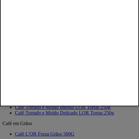
Kit 250 Cápsulas Café L'OR Ristretto
Café Solúvel
Café L'OR Solúvel Classique Pote de Vidro 90G
Café L'OR Solúvel Classique Stand Up Pouch 50G
Café L'OR Solúvel Intense Pote de Vidro 90G
Café L'OR Solúvel Intense Stand Up Pouch 50G
Café Solúvel Lor Origens Montanhas Capixabas 84g
Café Solúvel Lor Origens Sul da Bahia 84g
Solúvel Espresso vidro 100g
LOR Solúvel Espresso sachê 40g
Café Torrado e Moído
Café L'OR Torrado e Moído Cerrado Mineiro Pouch 250G
Café L'OR Torrado e Moído Mogiana Pouch 250G
Café L'OR Torrado e Moído Sul De Minas Pouch 250G
Café Torrando e Moído Equilibrado LOR TORRAS 250G
Café Torrado e Moído Intenso LOR Torras 250g
Café Torrado e Moído Delicado LOR Torras 250g
Café em Grãos
Café L'OR Forza Grãos 500G