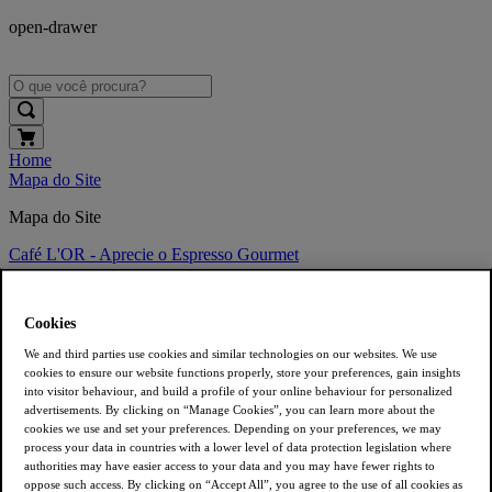
open-drawer
Home
Mapa do Site
Mapa do Site
Café L'OR - Aprecie o Espresso Gourmet
Viva experiências únicas com L’OR. Conheça nossas linhas de
cafés em Cápsulas de alumínio, torrado e moído, solúvel e em grãos.
Cookies
Compre seu café
We and third parties use cookies and similar technologies on our websites. We use
cookies to ensure our website functions properly, store your preferences, gain insights
Cápsulas de Café
into visitor behaviour, and build a profile of your online behaviour for personalized
Café Torrado e Moído
advertisements. By clicking on “Manage Cookies”, you can learn more about the
Café em Grãos
cookies we use and set your preferences. Depending on your preferences, we may
Café Solúvel
process your data in countries with a lower level of data protection legislation where
Acessórios
authorities may have easier access to your data and you may have fewer rights to
oppose such access. By clicking on “Accept All”, you agree to the use of all cookies as