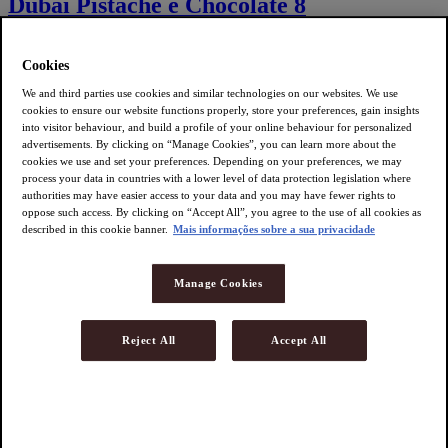
Dubai Pistache e Chocolate 8
uni
Cookies
R$
23,99
We and third parties use cookies and similar technologies on our websites. We use
cookies to ensure our website functions properly, store your preferences, gain insights
ADICIONAR AO CARRINHO
into visitor behaviour, and build a profile of your online behaviour for personalized
advertisements. By clicking on “Manage Cookies”, you can learn more about the
cookies we use and set your preferences. Depending on your preferences, we may
process your data in countries with a lower level of data protection legislation where
authorities may have easier access to your data and you may have fewer rights to
oppose such access. By clicking on “Accept All”, you agree to the use of all cookies as
described in this cookie banner.
Mais informações sobre a sua privacidade
Cappuccino Premium L'OR
Caramelo 8 uni.
Manage Cookies
R$
23,99
Reject All
Accept All
ADICIONAR AO CARRINHO