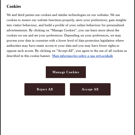
Cookies
DICAS IMPORTANTES
We and third parties use cookies and similar technologies on our websites. We use
cookies to ensure our website functions properly, store your preferences, gain insights
Só serão aceitos produtos devolvidos: não utilizados, que não
into visitor behaviour, and build a profile of your online behaviour for personalized
tenham sido alterados pelo consumidor ou terceiros, intactos, com as
advertisements. By clicking on “Manage Cookies”, you can learn more about the
etiquetas originais e com sua embalagem original.
cookies we use and set your preferences. Depending on your preferences, we may
process your data in countries with a lower level of data protection legislation where
Todo produto devolvido deverá vir acompanhado da Nota Fiscal,
authorities may have easier access to your data and you may have fewer rights to
com as seguintes informações preenchidas no verso:
oppose such access. By clicking on “Accept All”, you agree to the use of all cookies as
described in this cookie banner.
Mais informações sobre a sua privacidade
Nome completo;
Endereço completo;
Número do pedido;
Manage Cookies
Nome e código do produto a ser devolvido – informado
na Nota Fiscal;
Motivo da troca/devolução;
Reject All
Accept All
Assinatura do consumidor.
O consumidor deve ficar atento à descrição e ficha técnica do
produto que se encontra na pagina com os detalhes do produto da
Loja Virtual.
É importante guardar a Nota Fiscal recebida no momento da entrega
dos produtos comprados e os e-mails transacionais da compra como
garantia.