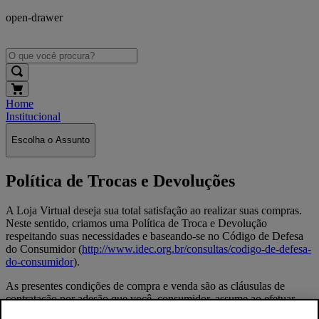
open-drawer
Home
Institucional
Escolha o Assunto
Política de Trocas e Devoluções
A Loja Virtual deseja sua total satisfação ao realizar suas compras.
Neste sentido, criamos uma Política de Troca e Devolução
respeitando suas necessidades e baseando-se no Código de Defesa
do Consumidor (
http://www.idec.org.br/consultas/codigo-de-defesa-
do-consumidor
).
As presentes condições de compra e venda são as cláusulas de
contratação por adesão que você, consumidor, assume ao efetuar
uma compra na Loja Virtual.