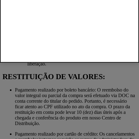
Em caso de cancelamento do Vale-Troca, o reembolso
será realizado na mesma forma de pagamento escolhida
no processo de compra inicial. Caso o pedido original
tenha sido pago com cartão e a compra tenha sido feita
há mais de 6 (seis) meses, a restituição será realizada
por depósito bancário ou ordem de pagamento;
Se você utilizou seu Vale-Troca em um pedido e teve
que cancelá-lo, entre em contato conosco para
reativarmos o vale. O prazo para reativação é de até 4
(quatro) dias úteis. O cancelamento do Vale-Troca
poderá ser solicitado em até 90 (noventa) dias após sua
liberação.
RESTITUIÇÃO DE VALORES:
Pagamento realizado por boleto bancário: O reembolso do
valor integral ou parcial da compra será efetuado via DOC na
conta corrente do titular do pedido. Portanto, é necessário
ficar atento ao CPF utilizado no ato da compra. O prazo da
restituição em conta pode levar 10 (dez) dias úteis após a
chegada e conferência do produto em nosso Centro de
Distribuição.
Pagamento realizado por cartão de crédito: Os cancelamentos